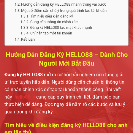
Hướng dẫn đăng ký HELLO88 nhanh trong vài bước
Một số điểm cần chú ý trong quá trình tạo tài khoản
Tìm hiểu điều kiện đăng ký
Cung cấp thông tin chính xác
Đăng ký HELLO88 tạo mật khẩu mạnh
Chỉ nên tạo một tài khoản
Kết luận
Hướng Dẫn Đăng Ký HELLO88 – Dành Cho
Người Mới Bắt Đầu
Đăng ký HELLO88
mở ra cơ hội trải nghiệm nền tảng giải
trí trực tuyến hấp dẫn. Người dùng cần chuẩn bị thông tin
cá nhân chính xác để tạo tài khoản thành công. Bài viết
này
hello88 lv
cung cấp quy trình chi tiết, đảm bảo bạn
thực hiện dễ dàng. Đọc ngay để nắm rõ các bước và lưu ý
quan trọng khi đăng ký.
Tìm hiểu về điều kiện đăng ký HELLO88 cho anh
em tân thủ