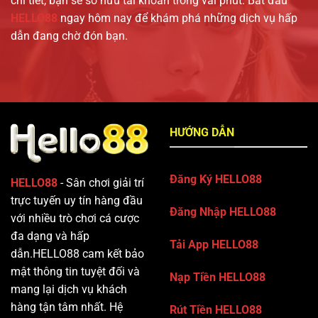
chi tiết, bạn sẽ sở hữu tài khoản trong vài phút. Bắt đầu
HELLO88
ngay hôm nay để khám phá những dịch vụ hấp
dẫn đang chờ đón bạn.
HƯỚNG DẪN
Đăng Ký HELLO88
HELLO88
- Sân chơi giải trí
trực tuyến uy tín hàng đầu
Đăng Nhập HELLO88
với nhiều trò chơi cá cược
đa dạng và hấp
Tải App HELLO88
dẫn.HELLO88 cam kết bảo
mật thông tin tuyệt đối và
Nạp Tiền HELLO88
mang lại dịch vụ khách
hàng tận tâm nhất. Hệ
Rút Tiền HELLO88