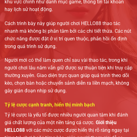
khu vực chính như danh mục game, thông tin tài khoản
hay lịch sử hoạt động.
Cách trình bày này giúp người chơi HELLO88 thao tác
nhanh mà không bị phân tâm bởi các chi tiết thừa. Các nút
chức năng được đặt ở vị trí quen thuộc, phản hồi ổn định
trong quá trình sử dụng.
Người mới có thể làm quen chỉ sau vài thao tác, trong khi
người chơi lâu năm vẫn giữ được sự thuận tiện khi truy cập
thường xuyên. Giao diện trực quan giúp quá trình theo dõi
kèo, chọn bàn hoặc chuyển sảnh diễn ra liền mạch, không
gây gián đoạn nhịp sử dụng.
Tỷ lệ cược cạnh tranh, hiển thị minh bạch
Tỷ lệ cược là yếu tố được nhiều người quan tâm khi đánh
giá chất lượng của một nền tảng cá cược.
Giới thiệu
HELLO88
với các mức cược được hiển thị rõ ràng ngay tại