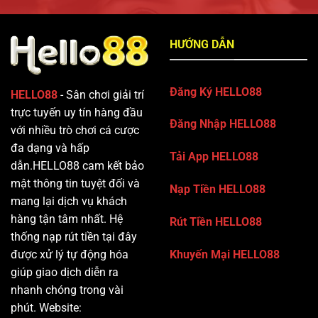
HƯỚNG DẪN
Đăng Ký HELLO88
HELLO88
- Sân chơi giải trí
trực tuyến uy tín hàng đầu
Đăng Nhập HELLO88
với nhiều trò chơi cá cược
đa dạng và hấp
Tải App HELLO88
dẫn.HELLO88 cam kết bảo
mật thông tin tuyệt đối và
Nạp Tiền HELLO88
mang lại dịch vụ khách
hàng tận tâm nhất. Hệ
Rút Tiền HELLO88
thống nạp rút tiền tại đây
Khuyến Mại HELLO88
được xử lý tự động hóa
giúp giao dịch diễn ra
nhanh chóng trong vài
phút. Website: