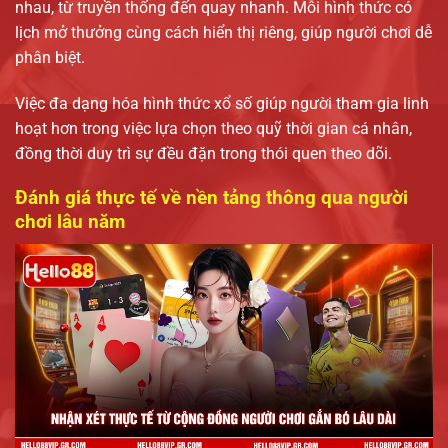
nhau, từ truyền thống đến quay nhanh. Mỗi hình thức có
lịch mở thưởng cùng cách hiển thị riêng, giúp người chơi dễ
phân biệt.
Việc đa dạng hóa hình thức xổ số giúp người tham gia linh
hoạt hơn trong việc lựa chọn theo quỹ thời gian cá nhân,
đồng thời duy trì sự đều đặn trong thói quen theo dõi.
Đánh giá thực tế về nền tảng thông qua người
chơi lâu năm