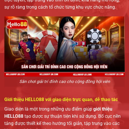
sự rõ ràng trong cách tổ chức từng khu vực chức năng.
Sân chơi giải trí đỉnh cao cho cộng đồng hội viên
Giới thiệu HELLO88 với giao diện trực quan, dễ thao tác
Giao diện là một trong những ưu điểm giúp
giới thiệu
HELLO88
tạo được sự thuận tiện khi sử dụng. Bố cục nền
tảng được thiết kế theo hướng tối giản, tập trung vào các