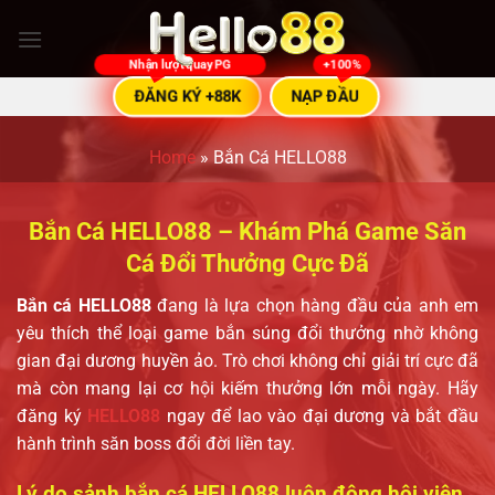
Bỏ
qua
nội
dung
ĐĂNG KÝ +88K
NẠP ĐẦU
Home
»
Bắn Cá HELLO88
Bắn Cá HELLO88 – Khám Phá Game Săn
Cá Đổi Thưởng Cực Đã
Bắn cá HELLO88
đang là lựa chọn hàng đầu của anh em
yêu thích thể loại game bắn súng đổi thưởng nhờ không
gian đại dương huyền ảo. Trò chơi không chỉ giải trí cực đã
mà còn mang lại cơ hội kiếm thưởng lớn mỗi ngày. Hãy
đăng ký
HELLO88
ngay để lao vào đại dương và bắt đầu
hành trình săn boss đổi đời liền tay.
Lý do sảnh bắn cá HELLO88 luôn đông hội viên