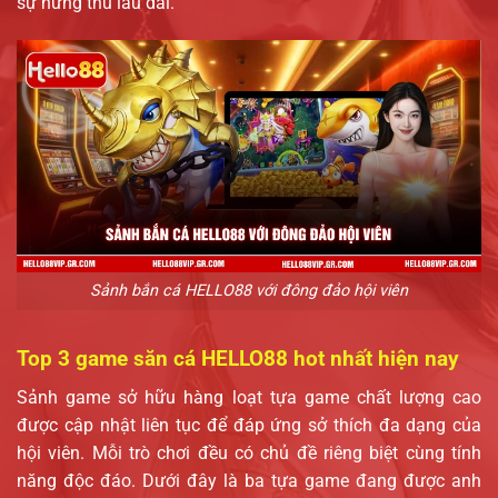
sự hứng thú lâu dài.
Sảnh bắn cá HELLO88 với đông đảo hội viên
Top 3 game săn cá HELLO88 hot nhất hiện nay
Sảnh game sở hữu hàng loạt tựa game chất lượng cao
được cập nhật liên tục để đáp ứng sở thích đa dạng của
hội viên. Mỗi trò chơi đều có chủ đề riêng biệt cùng tính
năng độc đáo. Dưới đây là ba tựa game đang được anh