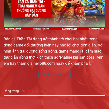
Bắn cá Thần Tài đang trở thành trò chơi hot nhất trong
dòng game đổi thưởng hiện nay nhờ lối chơi đơn giản. Với
hình ảnh đại dương sống động, game mang lại cảm giác
thư giãn đồng thời kích thích adrenaline khi săn boss. Anh
em hãy tham gia hello88.com ngay để khám phá […]
TIẾP TỤC ĐỌC
→
Đăng trong
Bắn Cá HELLO88