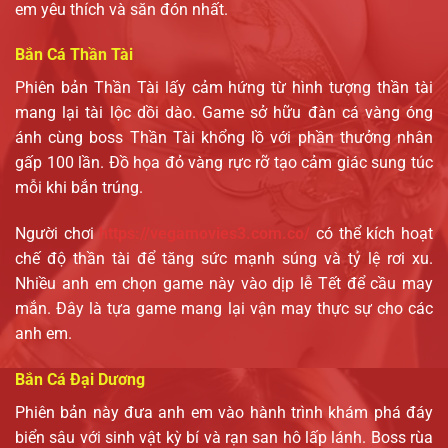
em yêu thích và săn đón nhất.
Bắn Cá Thần Tài
Phiên bản Thần Tài lấy cảm hứng từ hình tượng thần tài
mang lại tài lộc dồi dào. Game sở hữu đàn cá vàng óng
ánh cùng boss Thần Tài khổng lồ với phần thưởng nhân
gấp 100 lần. Đồ họa đỏ vàng rực rỡ tạo cảm giác sung túc
mỗi khi bắn trúng.
Người chơi
https://vegamovies3.com.co/
có thể kích hoạt
chế độ thần tài để tăng sức mạnh súng và tỷ lệ rơi xu.
Nhiều anh em chọn game này vào dịp lễ Tết để cầu may
mắn. Đây là tựa game mang lại vận may thực sự cho các
anh em.
Bắn Cá Đại Dương
Phiên bản này đưa anh em vào hành trình khám phá đáy
biển sâu với sinh vật kỳ bí và rạn san hô lấp lánh. Boss rùa