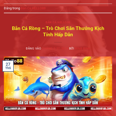
Đăng trong
Bắn Cá HELLO88
BẮN CÁ HELLO88
Bắn Cá Rồng – Trò Chơi Săn Thưởng Kịch
Tính Hấp Dẫn
ĐĂNG VÀO
THÁNG 5 27, 2026
BỞI
BINB BINB
27
Th5