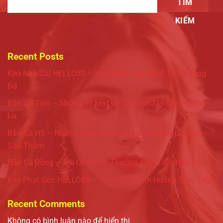
TÌM
KIẾM
Recent Posts
Kèo Nhà Cái HELLO88 – Hệ Thống Cập Nhật Tỷ Lệ Bóng
Đá
Bắn Cá Tiên – Những Bí Mật Về Thế Giới Đại Dương Bao
La
Bắn Cá H5 – Những Cuộc Đi Săn Dưới Lòng Đại Dương
Sâu Thẳm
Bắn Cá Rồng – Trò Chơi Săn Thưởng Kịch Tính Hấp Dẫn
Kèo Phạt Góc HELLO88 – Cách Đọc Tình Huống Trực Tiếp
Recent Comments
Không có bình luận nào để hiển thị.