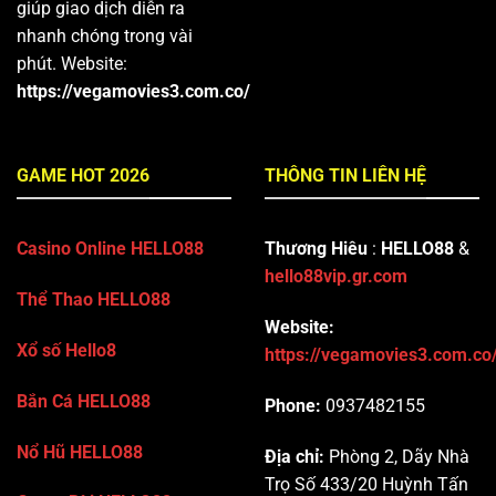
giúp giao dịch diễn ra
nhanh chóng trong vài
phút. Website:
https://vegamovies3.com.co/
GAME HOT 2026
THÔNG TIN LIÊN HỆ
Casino Online HELLO88
Thương Hiêu
:
HELLO88
&
hello88vip.gr.com
Thể Thao HELLO88
Website:
Xổ số Hello8
https://vegamovies3.com.co
Bắn Cá HELLO88
Phone:
0937482155
Nổ Hũ HELLO88
Địa chỉ:
Phòng 2, Dãy Nhà
Trọ Số 433/20 Huỳnh Tấn