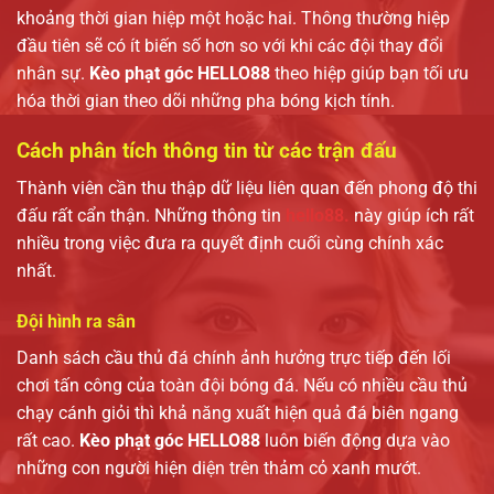
khoảng thời gian hiệp một hoặc hai. Thông thường hiệp
đầu tiên sẽ có ít biến số hơn so với khi các đội thay đổi
nhân sự.
Kèo phạt góc HELLO88
theo hiệp giúp bạn tối ưu
hóa thời gian theo dõi những pha bóng kịch tính.
Cách phân tích thông tin từ các trận đấu
Thành viên cần thu thập dữ liệu liên quan đến phong độ thi
đấu rất cẩn thận. Những thông tin
hello88.
này giúp ích rất
nhiều trong việc đưa ra quyết định cuối cùng chính xác
nhất.
Đội hình ra sân
Danh sách cầu thủ đá chính ảnh hưởng trực tiếp đến lối
chơi tấn công của toàn đội bóng đá. Nếu có nhiều cầu thủ
chạy cánh giỏi thì khả năng xuất hiện quả đá biên ngang
rất cao.
Kèo phạt góc HELLO88
luôn biến động dựa vào
những con người hiện diện trên thảm cỏ xanh mướt.