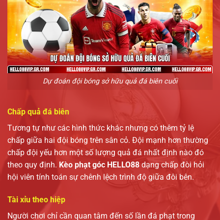
Dự đoán đội bóng sở hữu quả đá biên cuối
Chấp quả đá biên
Tương tự như các hình thức khác nhưng có thêm tỷ lệ
chấp giữa hai đội bóng trên sân cỏ. Đội mạnh hơn thường
chấp đội yếu hơn một số lượng quả đá nhất định nào đó
theo quy định.
Kèo phạt góc HELLO88
dạng chấp đòi hỏi
hội viên tính toán sự chênh lệch trình độ giữa đôi bên.
Tài xỉu theo hiệp
Người chơi chỉ cần quan tâm đến số lần đá phạt trong