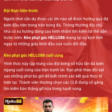
Đội thực hiện trước
Người chơi cần dự đoán cái tên nào sẽ được hưởng quả đá
biên đầu tiên trong trận bóng đá. Thông thường đội chủ
nhà có xu hướng dâng cao hình nhằm tìm kiếm lợi thế dẫn
trước sớm.
Kèo phạt góc HELLO88
mang lại sự kịch tính
ngay từ những giây khởi đầu của cuộc đối đầu.
Kèo phạt góc HELLO88 cuối cùng
Hình thức này tập trung vào đội bóng sở hữu lần đá biên
ngang cuối cùng của trận tranh tài. Bạn phải theo dõi sát
sao những phút bù giờ để biết chính xác kết quả thực tế
hiện tại. Thành viên thường chọn các CLB đang cố gắng
tìm kiếm bàn thắng gỡ hòa trong tuyệt vọng.