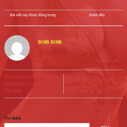
Bài viết này được đăng trong
Thể Thao HELLO88
. Đánh dấu
liên kết
thường trực
.
BINB BINB
Kèo Châu Âu HELLO88 –
Bắn Cá Rồng – Trò Chơi Săn
Những Quy Luật Đặt Cược
Thưởng Kịch Tính Hấp Dẫn
Cần Biết
Tìm kiếm