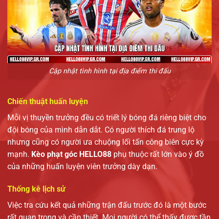
Cập nhật tình hình tại địa điểm thi đấu
Chiến thuật huấn luyện
Mỗi vị thuyền trưởng đều có triết lý bóng đá riêng biệt cho
đội bóng của mình dẫn dắt. Có người thích đá trung lộ
nhưng cũng có người ưa chuộng lối tấn công biên cực kỳ
mạnh.
Kèo phạt góc HELLO88
phụ thuộc rất lớn vào ý đồ
của những huấn luyện viên trưởng dày dạn.
Thống kê lịch sử
Việc tra cứu kết quả những trận đấu trước đó là một bước
rất quan trọng và cần thiết. Mọi người có thể thấy được tần