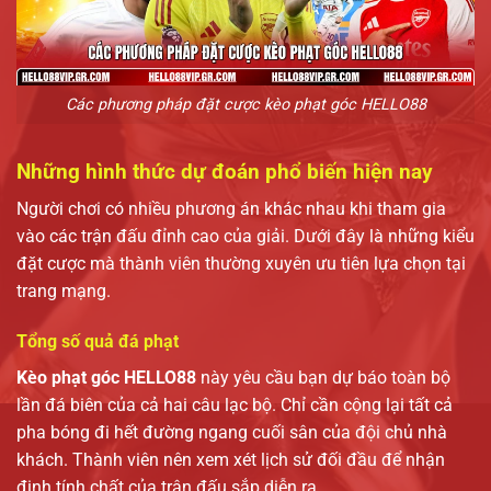
Các phương pháp đặt cược kèo phạt góc HELLO88
Những hình thức dự đoán phổ biến hiện nay
Người chơi có nhiều phương án khác nhau khi tham gia
vào các trận đấu đỉnh cao của giải. Dưới đây là những kiểu
đặt cược mà thành viên thường xuyên ưu tiên lựa chọn tại
trang mạng.
Tổng số quả đá phạt
Kèo phạt góc HELLO88
này yêu cầu bạn dự báo toàn bộ
lần đá biên của cả hai câu lạc bộ. Chỉ cần cộng lại tất cả
pha bóng đi hết đường ngang cuối sân của đội chủ nhà
khách. Thành viên nên xem xét lịch sử đối đầu để nhận
định tính chất của trận đấu sắp diễn ra.