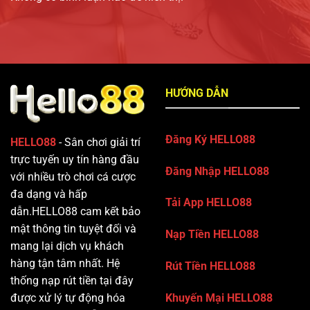
HƯỚNG DẪN
Đăng Ký HELLO88
HELLO88
- Sân chơi giải trí
trực tuyến uy tín hàng đầu
Đăng Nhập HELLO88
với nhiều trò chơi cá cược
đa dạng và hấp
Tải App HELLO88
dẫn.HELLO88 cam kết bảo
mật thông tin tuyệt đối và
Nạp Tiền HELLO88
mang lại dịch vụ khách
hàng tận tâm nhất. Hệ
Rút Tiền HELLO88
thống nạp rút tiền tại đây
Khuyến Mại HELLO88
được xử lý tự động hóa