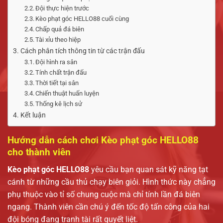
Đội thực hiện trước
Kèo phạt góc HELLO88 cuối cùng
Chấp quả đá biên
Tài xỉu theo hiệp
Cách phân tích thông tin từ các trận đấu
Đội hình ra sân
Tính chất trận đấu
Thời tiết tại sân
Chiến thuật huấn luyện
Thống kê lịch sử
Kết luận
Hướng dẫn cách chơi Kèo phạt góc HELLO88
cho thành viên
Kèo phạt góc HELLO88
yêu cầu bạn quan sát kỹ năng tạt
cánh từ những cầu thủ chạy biên giỏi. Hình thức này chẳng
phụ thuộc vào tỉ số chung cuộc mà chỉ tính lần đá biên
ngang. Thành viên cần chú ý đến tốc độ tấn công của hai
đội bóng đang tranh tài rất quyết liệt.