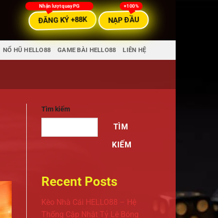
ĐĂNG KÝ +88K
NẠP ĐẦU
NỔ HŨ HELLO88
GAME BÀI HELLO88
LIÊN HỆ
Tìm kiếm
TÌM
KIẾM
Recent Posts
Kèo Nhà Cái HELLO88 – Hệ
Thống Cập Nhật Tỷ Lệ Bóng