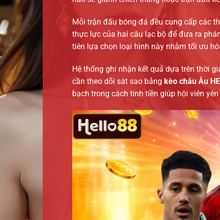
Mỗi trận đấu bóng đá đều cung cấp các th
thực lực của hai câu lạc bộ để đưa ra ph
tiên lựa chọn loại hình này nhằm tối ưu hó
Hệ thống ghi nhận kết quả dựa trên thời g
cần theo dõi sát sao bảng
kèo châu Âu H
bạch trong cách tính tiền giúp hội viên yên