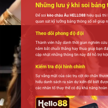
Những lưu ý khi soi bảng t
Để soi
kèo châu Âu HELLO88
hiệu quả thì
quan sát kỹ lưỡng bảng thông số sẽ giúp 
Theo dõi phong độ đội
Thành viên hãy dành thời gian nghiên cứu
nắm bắt chuỗi thắng hay thua giúp bạn đánh
cập nhật những thông tin này để hỗ trợ hộ
Kiểm tra đội hình chính
Sự vắng mặt của các trụ cột do chấn thươ
hiểu danh sách ra sân dự kiến để biết đư
các nhân tố thay thế có đủ khả năng hoàn