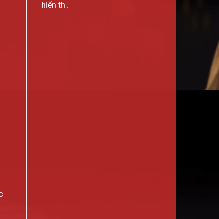
hiển thị.
c