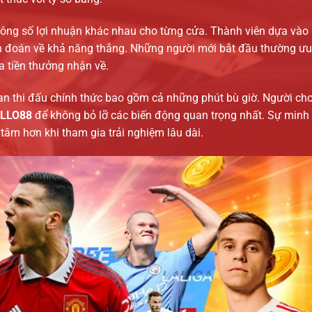
ông số lợi nhuận khác nhau cho từng cửa. Thành viên dựa vào
án đoán về khả năng thắng. Những người mới bắt đầu thường ưu
a tiền thưởng nhận về.
ian thi đấu chính thức bao gồm cả những phút bù giờ. Người chơ
ELLO88
để không bỏ lỡ các biến động quan trọng nhất. Sự minh
 tâm hơn khi tham gia trải nghiệm lâu dài.