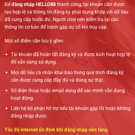
Để
đăng nhập HELLO88
thành công, tài khoản cần được
tạo hợp lệ và thông tin đăng ký phải trùng khớp với dữ liệu
đã cung cấp trước đó. Người chơi nên kiểm tra lại các
thông tin cơ bản để tránh gặp sự cố khi truy cập.
Một số điểm cần lưu ý gồm:
Tài khoản đã hoàn tất đăng ký và được kích hoạt hợp lệ
để sẵn sàng sử dụng.
Mọi dữ liệu cá nhân khai báo trong quá trình đăng ký
cần được cung cấp đầy đủ và đúng sự thật..
Số điện thoại hoặc email dùng để xác minh vẫn đang
hoạt động.
Liên hệ bộ phận hỗ trợ nếu tài khoản gặp lỗi hoặc không
đăng nhập được.
Tốc độ internet ổn định khi đăng nhập nền tảng