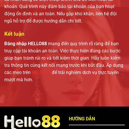
khoản. Quá trình này đảm bảo tài khoản của bạn hoạt
động ổn định và an toàn. Nếu gặp khó khăn, liên hệ đội
ngũ hỗ trợ để được hướng dẫn chi tiết.
Kết luận
Đăng nhập HELLO88
mang đến quy trình rõ ràng để bạn
truy cập tài khoản an toàn. Việc thực hiện đúng các bước
giúp bạn tránh rủi ro và tiết kiệm thời gian. Hãy luôn kiểm
tra thông tin cùng kết nối mạng trước khi bắt đầu. Áp dụng
các mẹo trên
HELLO88
để trải nghiệm dịch vụ trực tuyến
mượt mà hơn.
HƯỚNG DẪN