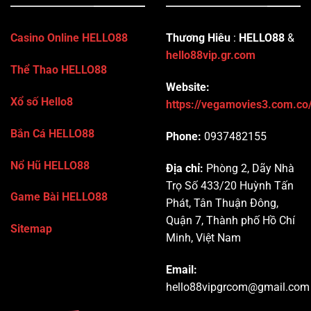
Casino Online HELLO88
Thương Hiêu
:
HELLO88
&
hello88vip.gr.com
Thể Thao HELLO88
Website:
Xổ số Hello8
https://vegamovies3.com.co
Bắn Cá HELLO88
Phone:
0937482155
Nổ Hũ HELLO88
Địa chỉ:
Phòng 2, Dãy Nhà
Trọ Số 433/20 Huỳnh Tấn
Game Bài HELLO88
Phát, Tân Thuận Đông,
Quận 7, Thành phố Hồ Chí
Sitemap
Minh, Việt Nam
Email:
hello88vipgrcom@gmail.com