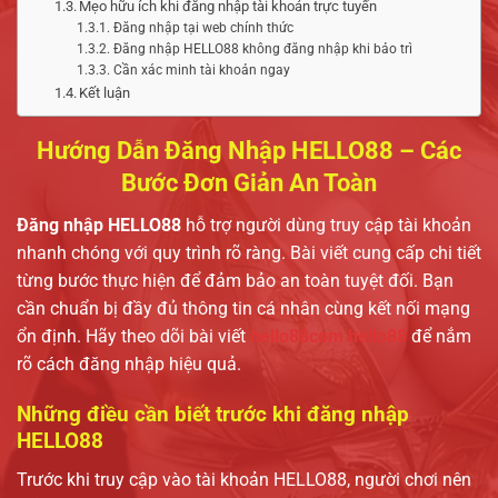
Mẹo hữu ích khi đăng nhập tài khoản trực tuyến
Đăng nhập tại web chính thức
Đăng nhập HELLO88 không đăng nhập khi bảo trì
Cần xác minh tài khoản ngay
Kết luận
Hướng Dẫn Đăng Nhập HELLO88 – Các
Bước Đơn Giản An Toàn
Đăng nhập HELLO88
hỗ trợ người dùng truy cập tài khoản
nhanh chóng với quy trình rõ ràng. Bài viết cung cấp chi tiết
từng bước thực hiện để đảm bảo an toàn tuyệt đối. Bạn
cần chuẩn bị đầy đủ thông tin cá nhân cùng kết nối mạng
ổn định. Hãy theo dõi bài viết
hello88com hello88
để nắm
rõ cách đăng nhập hiệu quả.
Những điều cần biết trước khi đăng nhập
HELLO88
Trước khi truy cập vào tài khoản HELLO88, người chơi nên