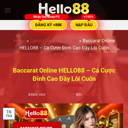
Bỏ
qua
nội
dung
ĐĂNG KÝ +88K
NẠP ĐẦU
Home
»
Casino Online HELLO88
»
Baccarat Online
HELLO88 – Cá Cược Đỉnh Cao Đầy Lôi Cuốn
CASINO ONLINE HELLO88
Baccarat Online HELLO88 – Cá Cược
Đỉnh Cao Đầy Lôi Cuốn
ĐĂNG VÀO
THÁNG 3 16, 2026
BỞI
BINB BINB
16
Th3