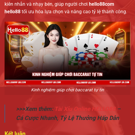
kiên nhẫn và nhạy bén, giúp người chơi
hello88com
hello88
tối ưu hóa lựa chọn và nâng cao tỷ lệ thành công.
Kinh nghiệm giúp chơi baccarat tự tin
>>>Xem thêm:
Tài Xỉu Online HELLO88
–
Cá Cược Nhanh, Tỷ Lệ Thưởng Hấp Dẫn
Kết luận