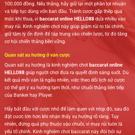
100.000 đồng. Nếu thắng, hãy giữ lại một phần lợi nhuận
và tiếp tục dùng vốn ban đầu. Tránh cược gấp thếp quá
mức khi thua, vì
baccarat online HELLO88
dựa nhiều vào
may rủi. Kinh nghiệm chơi này giúp giảm rủi ro tài chính,
giữ tâm lý ổn định để tập trung vào chiến lược, từ đó tăng
cơ hội chiến thắng bền vững.
Quan sát xu hướng ở ván cược
Quan sát xu hướng là kinh nghiệm chơi
baccarat online
HELLO88
giúp người chơi đưa ra quyết định sáng suốt. Dù
kết quả mỗi ván là ngẫu nhiên, việc theo dõi lịch sử cược
có thể gợi ý xu hướng tạm thời, như chuỗi thắng liên tiếp
của Banker hay Player.
Hãy bắt đầu với cược nhỏ để làm quen với nhịp độ, sau đó
đặt cược lớn hơn khi nhận thấy xu hướng rõ ràng. Tuy
nhiên, đừng quá phụ thuộc vào chuỗi, vì may rủi luôn là
yếu tố chính. Kinh nghiệm chơi baccarat này đòi hỏi sự