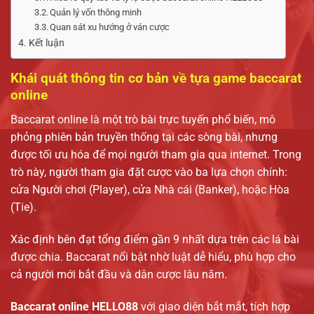
Quản lý vốn thông minh
Quan sát xu hướng ở ván cược
Kết luận
Khái quát thông tin cơ bản về tựa game baccarat
online
Baccarat online là một trò bài trực tuyến phổ biến, mô
phỏng phiên bản truyền thống tại các sòng bài, nhưng
được tối ưu hóa để mọi người tham gia qua internet. Trong
trò này, người tham gia đặt cược vào ba lựa chọn chính:
cửa Người chơi (Player), cửa Nhà cái (Banker), hoặc Hòa
(Tie).
Xác định bên đạt tổng điểm gần 9 nhất dựa trên các lá bài
được chia. Baccarat nổi bật nhờ luật dễ hiểu, phù hợp cho
cả người mới bắt đầu và dân cược lâu năm.
Baccarat online HELLO88
với giao diện bắt mắt, tích hợp