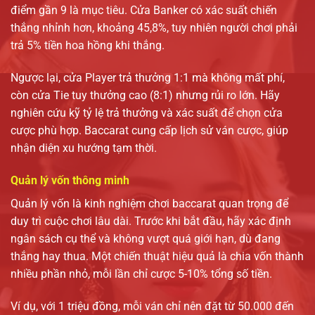
điểm gần 9 là mục tiêu. Cửa Banker có xác suất chiến
thắng nhỉnh hơn, khoảng 45,8%, tuy nhiên người chơi phải
trả 5% tiền hoa hồng khi thắng.
Ngược lại, cửa Player trả thưởng 1:1 mà không mất phí,
còn cửa Tie tuy thưởng cao (8:1) nhưng rủi ro lớn. Hãy
nghiên cứu kỹ tỷ lệ trả thưởng và xác suất để chọn cửa
cược phù hợp. Baccarat cung cấp lịch sử ván cược, giúp
nhận diện xu hướng tạm thời.
Quản lý vốn thông minh
Quản lý vốn là kinh nghiệm chơi baccarat quan trọng để
duy trì cuộc chơi lâu dài. Trước khi bắt đầu, hãy xác định
ngân sách cụ thể và không vượt quá giới hạn, dù đang
thắng hay thua. Một chiến thuật hiệu quả là chia vốn thành
nhiều phần nhỏ, mỗi lần chỉ cược 5-10% tổng số tiền.
Ví dụ, với 1 triệu đồng, mỗi ván chỉ nên đặt từ 50.000 đến