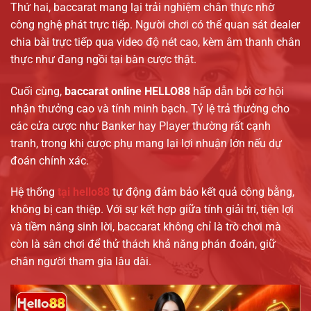
Thứ hai, baccarat mang lại trải nghiệm chân thực nhờ
công nghệ phát trực tiếp. Người chơi có thể quan sát dealer
chia bài trực tiếp qua video độ nét cao, kèm âm thanh chân
thực như đang ngồi tại bàn cược thật.
Cuối cùng,
baccarat online HELLO88
hấp dẫn bởi cơ hội
nhận thưởng cao và tính minh bạch. Tỷ lệ trả thưởng cho
các cửa cược như Banker hay Player thường rất cạnh
tranh, trong khi cược phụ mang lại lợi nhuận lớn nếu dự
đoán chính xác.
Hệ thống
tại hello88
tự động đảm bảo kết quả công bằng,
không bị can thiệp. Với sự kết hợp giữa tính giải trí, tiện lợi
và tiềm năng sinh lời, baccarat không chỉ là trò chơi mà
còn là sân chơi để thử thách khả năng phán đoán, giữ
chân người tham gia lâu dài.