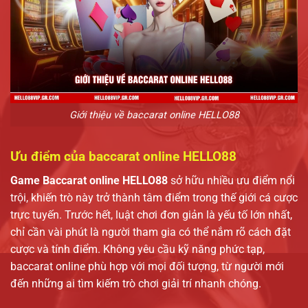
Giới thiệu về baccarat online HELLO88
Ưu điểm của baccarat online HELLO88
Game Baccarat online HELLO88
sở hữu nhiều ưu điểm nổi
trội, khiến trò này trở thành tâm điểm trong thế giới cá cược
trực tuyến. Trước hết, luật chơi đơn giản là yếu tố lớn nhất,
chỉ cần vài phút là người tham gia có thể nắm rõ cách đặt
cược và tính điểm. Không yêu cầu kỹ năng phức tạp,
baccarat online phù hợp với mọi đối tượng, từ người mới
đến những ai tìm kiếm trò chơi giải trí nhanh chóng.