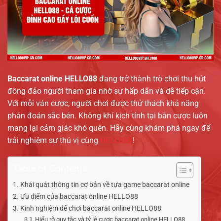
Baccarat online HELLO88
đang trở thành trò chơi thu hút
đông đảo người tham gia nhờ sự hấp dẫn và dễ tiếp cận.
Với mỗi ván cược, người chơi được thử thách khả năng
phán đoán sắc bén. Không khí kịch tính tại bàn cược luôn
mang lại cảm giác khó quên. Hãy cùng khám phá ngay để
trải nghiệm sự thú vị cùng
HELLO88
!
Table of Contents
Khái quát thông tin cơ bản về tựa game baccarat online
Ưu điểm của baccarat online HELLO88
Kinh nghiệm để chơi baccarat online HELLO88
Hiểu rõ quy tắc và tỷ lệ cược baccarat online HELLO88