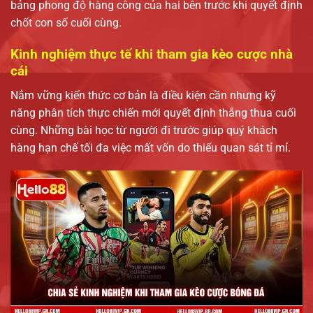
bảng phong độ hàng công của hai bên trước khi quyết định
chốt con số cuối cùng.
Kinh nghiệm thực tế khi tham gia kèo cược nhà
cái
Nắm vững kiến thức cơ bản là điều kiện cần nhưng kỹ
năng phân tích thực chiến mới quyết định thắng thua cuối
cùng. Những bài học từ người đi trước giúp quý khách
hàng hạn chế tối đa việc mất vốn do thiếu quan sát tỉ mỉ.