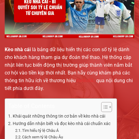
Kèo nhà cái
là bảng dữ liệu hiển thị các con số tỷ lệ dành
cho khách hàng tham gia dự đoán thể thao. Hệ thống cập
nhật liên tục biến động thị trường giúp thành viên nắm bắt
cơ hội vào tiền kịp thời nhất. Bạn hãy cùng khám phá các
thông tin hữu ích về thương hiệu
hello88.
qua nội dung chi
tiết phía dưới đây.
Table of Contents
Khái quát những thông tin cơ bản về kèo nhà cái
Hướng dẫn nhận biết và đọc kèo nhà cái chuẩn xác
Tìm hiểu tỷ lệ Châu Á
Cách xem tỷ lệ Châu Âu