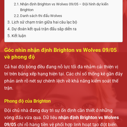
Nhận định Brighton vs Wolves 09/05 – Đội hình dự kiến
Brighton
Danh sách thi đấu Wolves
Lịch sử chạm trán giữa hai câu lạc bộ
Dự đoán kết quả trận đấu sắp diễn ra
Kết luận
Góc nhìn nhận định Brighton vs Wolves 09/05
về phong độ
Cả hai đội bóng đều đang nỗ lực tối đa nhằm cải thiện vị
trí trên bảng xếp hạng hiện tại. Các chỉ số thống kê gần đây
phản ánh rõ nét sự chênh lệch về khả năng kiểm soát thế
trận.
Phong độ của Brighton
Đội chủ nhà đang duy trì sự ổn định cần thiết ở những
vòng đấu vừa qua. Dữ liệu
nhận định Brighton vs Wolves
09/05
chỉ rõ hàng tiền vệ phối hợp linh hoạt tạo đột biến.