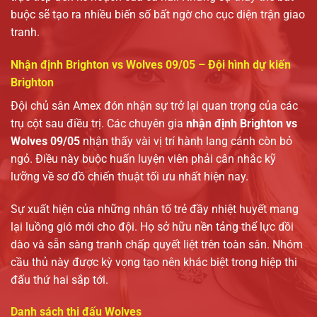
buộc sẽ tạo ra nhiều biến số bất ngờ cho cục diện trận giao
tranh.
Nhận định Brighton vs Wolves 09/05 – Đội hình dự kiến
Brighton
Đội chủ sân Amex đón nhận sự trở lại quan trọng của các
trụ cột sau điều trị. Các chuyên gia
nhận định Brighton vs
Wolves 09/05
nhận thấy vài vị trí hành lang cánh còn bỏ
ngỏ. Điều này buộc huấn luyện viên phải cân nhắc kỹ
lưỡng về sơ đồ chiến thuật tối ưu nhất hiện nay.
Sự xuất hiện của những nhân tố trẻ đầy nhiệt huyết mang
lại luồng gió mới cho đội. Họ sở hữu nền tảng thể lực dồi
dào và sẵn sàng tranh chấp quyết liệt trên toàn sân. Nhóm
cầu thủ này được kỳ vọng tạo nên khác biệt trong hiệp thi
đấu thứ hai sắp tới.
Danh sách thi đấu Wolves