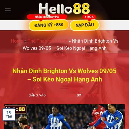
Bỏ
qua
nội
dung
ĐĂNG KÝ +88K
NẠP ĐẦU
Home
»
Thể Thao HELLO88
»
Nhận Định Brighton Vs
Wolves 09/05 – Soi Kèo Ngoại Hạng Anh
THỂ THAO HELLO88
Nhận Định Brighton Vs Wolves 09/05
– Soi Kèo Ngoại Hạng Anh
ĐĂNG VÀO
THÁNG 5 19, 2026
BỞI
BINB BINB
19
Th5