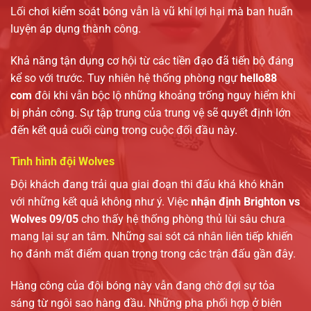
Lối chơi kiểm soát bóng vẫn là vũ khí lợi hại mà ban huấn
luyện áp dụng thành công.
Khả năng tận dụng cơ hội từ các tiền đạo đã tiến bộ đáng
kể so với trước. Tuy nhiên hệ thống phòng ngự
hello88
com
đôi khi vẫn bộc lộ những khoảng trống nguy hiểm khi
bị phản công. Sự tập trung của trung vệ sẽ quyết định lớn
đến kết quả cuối cùng trong cuộc đối đầu này.
Tình hình đội Wolves
Đội khách đang trải qua giai đoạn thi đấu khá khó khăn
với những kết quả không như ý. Việc
nhận định Brighton vs
Wolves 09/05
cho thấy hệ thống phòng thủ lùi sâu chưa
mang lại sự an tâm. Những sai sót cá nhân liên tiếp khiến
họ đánh mất điểm quan trọng trong các trận đấu gần đây.
Hàng công của đội bóng này vẫn đang chờ đợi sự tỏa
sáng từ ngôi sao hàng đầu. Những pha phối hợp ở biên