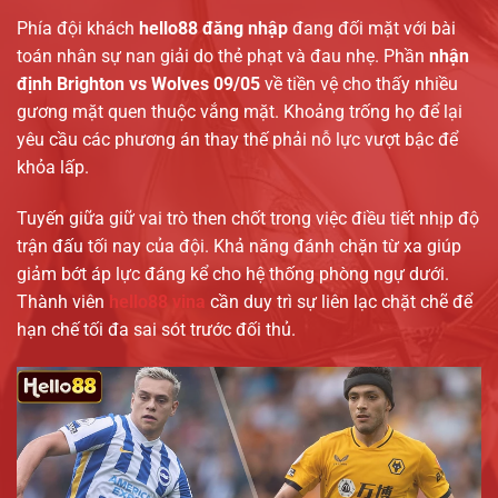
Phía đội khách
hello88 đăng nhập
đang đối mặt với bài
toán nhân sự nan giải do thẻ phạt và đau nhẹ. Phần
nhận
định Brighton vs Wolves 09/05
về tiền vệ cho thấy nhiều
gương mặt quen thuộc vắng mặt. Khoảng trống họ để lại
yêu cầu các phương án thay thế phải nỗ lực vượt bậc để
khỏa lấp.
Tuyến giữa giữ vai trò then chốt trong việc điều tiết nhịp độ
trận đấu tối nay của đội. Khả năng đánh chặn từ xa giúp
giảm bớt áp lực đáng kể cho hệ thống phòng ngự dưới.
Thành viên
hello88 vina
cần duy trì sự liên lạc chặt chẽ để
hạn chế tối đa sai sót trước đối thủ.