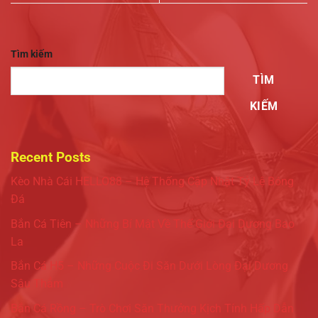
Tìm kiếm
TÌM
KIẾM
Recent Posts
Kèo Nhà Cái HELLO88 – Hệ Thống Cập Nhật Tỷ Lệ Bóng
Đá
Bắn Cá Tiên – Những Bí Mật Về Thế Giới Đại Dương Bao
La
Bắn Cá H5 – Những Cuộc Đi Săn Dưới Lòng Đại Dương
Sâu Thẳm
Bắn Cá Rồng – Trò Chơi Săn Thưởng Kịch Tính Hấp Dẫn