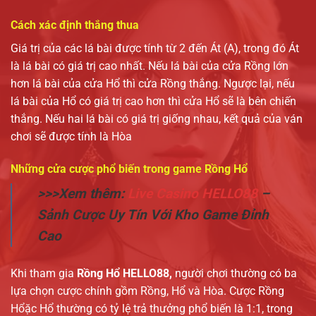
Cách xác định thắng thua
Giá trị của các lá bài được tính từ 2 đến Át (A), trong đó Át
là lá bài có giá trị cao nhất. Nếu lá bài của cửa Rồng lớn
hơn lá bài của cửa Hổ thì cửa Rồng thắng. Ngược lại, nếu
lá bài của Hổ có giá trị cao hơn thì cửa Hổ sẽ là bên chiến
thắng. Nếu hai lá bài có giá trị giống nhau, kết quả của ván
chơi sẽ được tính là Hòa
Những cửa cược phổ biến trong game Rồng Hổ
>>>Xem thêm:
Live Casino HELLO88
–
Sảnh Cược Uy Tín Với Kho Game Đỉnh
Cao
Khi tham gia
Rồng
Hổ HELLO88,
người chơi thường có ba
lựa chọn cược chính gồm Rồng, Hổ và Hòa. Cược Rồng
Hổặc Hổ thường có tỷ lệ trả thưởng phổ biến là 1:1, trong