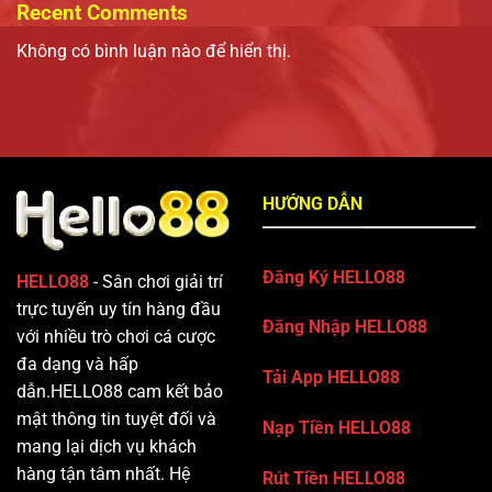
Recent Comments
Không có bình luận nào để hiển thị.
HƯỚNG DẪN
Đăng Ký HELLO88
HELLO88
- Sân chơi giải trí
trực tuyến uy tín hàng đầu
Đăng Nhập HELLO88
với nhiều trò chơi cá cược
đa dạng và hấp
Tải App HELLO88
dẫn.HELLO88 cam kết bảo
mật thông tin tuyệt đối và
Nạp Tiền HELLO88
mang lại dịch vụ khách
hàng tận tâm nhất. Hệ
Rút Tiền HELLO88