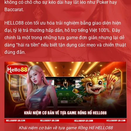
không có chỗ cho sự kéo dài hay lắt léo như Poker hay
Baccarat.
HELLO88 còn tối ưu hóa trải nghiệm bằng giao diện hiện
đại, tỷ lệ trả thưởng hấp dẫn, hỗ trợ tiếng Việt 100%. Đây
chính là một trong những tựa game đơn giản nhưng lại dễ
dàng “hái ra tiền” nếu biết tận dụng các mẹo và chiến thuật
đúng đắn.
Khái niệm cơ bản về tựa game Rồng Hổ HELLO88