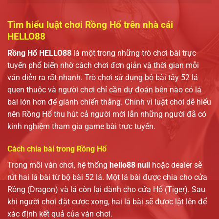
Tìm hiểu luật chơi Rồng Hổ trên nhà cái
HELLO88
Rồng
Hổ HELLO88
là một trong những trò chơi bài trực
tuyến phổ biến nhờ cách chơi đơn giản và thời gian mỗi
ván diễn ra rất nhanh. Trò chơi sử dụng bộ bài tây 52 lá
quen thuộc và người chơi chỉ cần dự đoán bên nào có lá
bài lớn hơn để giành chiến thắng. Chính vì luật chơi dễ hiểu
nên Rồng Hổ thu hút cả người mới lẫn những người đã có
kinh nghiệm tham gia game bài trực tuyến.
Cách chia bài trong Rồng Hổ
Trong mỗi ván chơi, hệ thống
hello88 null
hoặc dealer sẽ
rút hai lá bài từ bộ bài 52 lá. Một lá bài được chia cho cửa
Rồng (Dragon) và lá còn lại dành cho cửa Hổ (Tiger). Sau
khi người chơi đặt cược xong, hai lá bài sẽ được lật lên để
xác định kết quả của ván chơi.