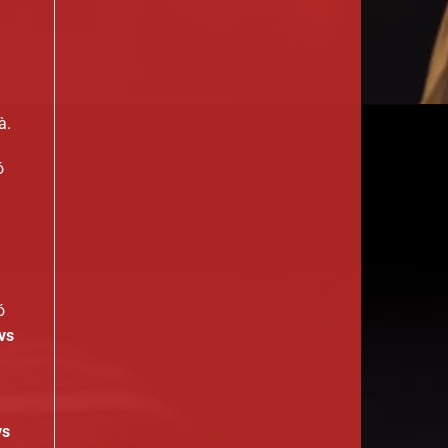
à.
ó
ó
vs
g
vs