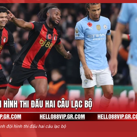
nh đội hình thi đấu hai câu lạc bộ