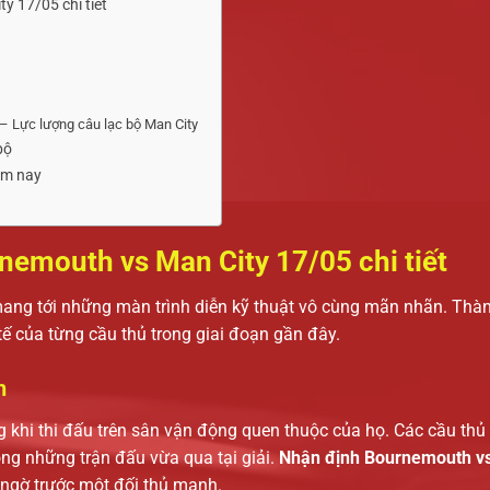
y 17/05 chi tiết
– Lực lượng câu lạc bộ Man City
bộ
ôm nay
nemouth vs Man City 17/05 chi tiết
ang tới những màn trình diễn kỹ thuật vô cùng mãn nhãn. Thà
tế của từng cầu thủ trong giai đoạn gần đây.
h
 khi thi đấu trên sân vận động quen thuộc của họ. Các cầu thủ 
ong những trận đấu vừa qua tại giải.
Nhận định Bournemouth v
 ngờ trước một đối thủ mạnh.