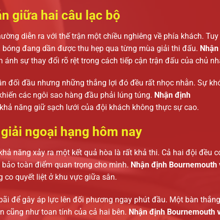
n giữa hai câu lạc bộ
hường diễn ra với thế trận một chiều nghiêng về phía khách. Tuy
ội bóng đang dần được thu hẹp qua từng mùa giải thi đấu.
Nhận
 ánh sự thay đổi rõ rệt trong cách tiếp cận trận đấu của chủ nh
ần đối đầu nhưng những thắng lợi đó đều rất nhọc nhằn. Sự kh
n khiến các ngôi sao hàng đầu phải lúng túng.
Nhận định
khả năng giữ sạch lưới của đội khách không thực sự cao.
 giải ngoại hạng hôm nay
hả năng xảy ra một kết quả hòa là rất khả thi. Cả hai đội đều c
m bảo toàn điểm quan trọng cho mình.
Nhận định Bournemouth 
 co quyết liệt ở khu vực giữa sân.
n bãi để gây áp lực lên đối phương ngay phút đầu. Một bàn thắn
n cũng như toan tính của cả hai bên.
Nhận định Bournemouth 