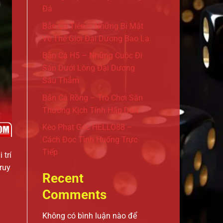
Đá
Bắn Cá Tiên – Những Bí Mật
Về Thế Giới Đại Dương Bao La
Bắn Cá H5 – Những Cuộc Đi
Săn Dưới Lòng Đại Dương
Sâu Thẳm
Bắn Cá Rồng – Trò Chơi Săn
Thưởng Kịch Tính Hấp Dẫn
Kèo Phạt Góc HELLO88 –
Cách Đọc Tình Huống Trực
Tiếp
 trí
ruy
Recent
Comments
Không có bình luận nào để