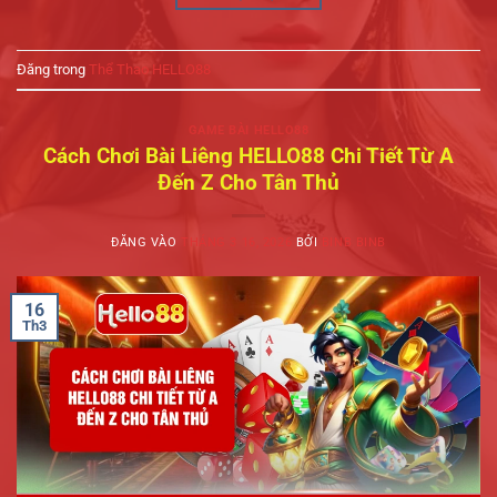
Đăng trong
Thể Thao HELLO88
GAME BÀI HELLO88
Cách Chơi Bài Liêng HELLO88 Chi Tiết Từ A
Đến Z Cho Tân Thủ
ĐĂNG VÀO
THÁNG 3 16, 2026
BỞI
BINB BINB
16
Th3