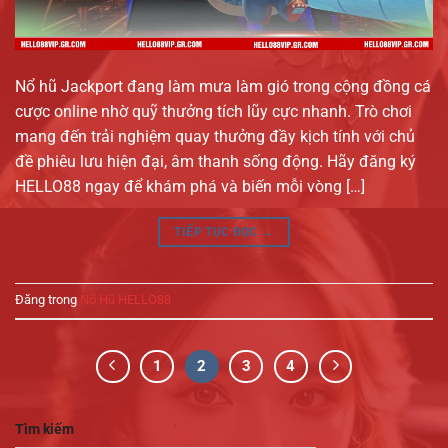
Nổ hũ Jackport đang làm mưa làm gió trong cộng đồng cá
cược online nhờ quỹ thưởng tích lũy cực nhanh. Trò chơi
mang đến trải nghiệm quay thưởng đầy kịch tính với chủ
đề phiêu lưu hiện đại, âm thanh sống động. Hãy đăng ký
HELLO88 ngay để khám phá và biến mỗi vòng […]
TIẾP TỤC ĐỌC
→
Đăng trong
Nổ Hũ HELLO88
1
2
3
4
Tìm kiếm