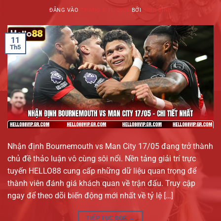
ĐĂNG VÀO
THÁNG 5 11, 2026
BỞI
BINB BINB
11
Th5
Nhận định Bournemouth vs Man City 17/05 đang trở thành
chủ đề thảo luận vô cùng sôi nổi. Nền tảng giải trí trực
tuyến HELLO88 cung cấp những dữ liệu quan trọng để
thành viên đánh giá khách quan về trận đấu. Truy cập
ngay để theo dõi biến động mới nhất về tỷ lệ […]
TIẾP TỤC ĐỌC
→