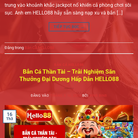
trung vào khoảnh khắc jackpot nổ khiến cả phòng chơi sôi
sục. Anh em HELLO88 hãy sẵn sàng nạp xu và bắn […]
TIẾP TỤC ĐỌC
→
Đăng trong
Bắn Cá HELLO88
BẮN CÁ HELLO88
Bắn Cá Thần Tài – Trải Nghiệm Săn
Thưởng Đại Dương Hấp Dẫn HELLO88
ĐĂNG VÀO
THÁNG 3 16, 2026
BỞI
BINB BINB
16
Th3