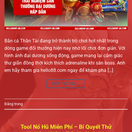
Bắn cá Thần Tài đang trở thành trò chơi hot nhất trong
dòng game đổi thưởng hiện nay nhờ lối chơi đơn giản. Với
hình ảnh đại dương sống động, game mang lại cảm giác
thư giãn đồng thời kích thích adrenaline khi săn boss. Anh
em hãy tham gia hello88.com ngay để khám phá […]
TIẾP TỤC ĐỌC
→
Đăng trong
Bắn Cá HELLO88
NỔ HŨ HELLO88
Tool Nổ Hũ Miễn Phí – Bí Quyết Thử