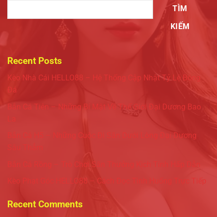
TÌM
KIẾM
Recent Posts
Kèo Nhà Cái HELLO88 – Hệ Thống Cập Nhật Tỷ Lệ Bóng
Đá
Bắn Cá Tiên – Những Bí Mật Về Thế Giới Đại Dương Bao
La
Bắn Cá H5 – Những Cuộc Đi Săn Dưới Lòng Đại Dương
Sâu Thẳm
Bắn Cá Rồng – Trò Chơi Săn Thưởng Kịch Tính Hấp Dẫn
Kèo Phạt Góc HELLO88 – Cách Đọc Tình Huống Trực Tiếp
Recent Comments