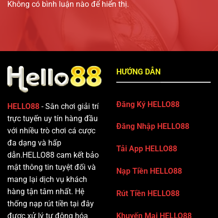
Không có bình luận nào để hiển thị.
HƯỚNG DẪN
Đăng Ký HELLO88
HELLO88
- Sân chơi giải trí
trực tuyến uy tín hàng đầu
Đăng Nhập HELLO88
với nhiều trò chơi cá cược
đa dạng và hấp
Tải App HELLO88
dẫn.HELLO88 cam kết bảo
mật thông tin tuyệt đối và
Nạp Tiền HELLO88
mang lại dịch vụ khách
hàng tận tâm nhất. Hệ
Rút Tiền HELLO88
thống nạp rút tiền tại đây
Khuyến Mại HELLO88
được xử lý tự động hóa