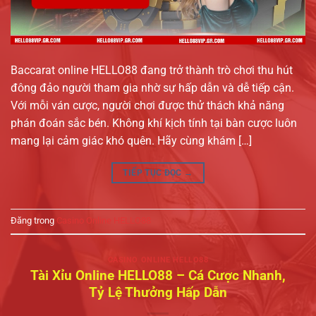
Baccarat online HELLO88 đang trở thành trò chơi thu hút
đông đảo người tham gia nhờ sự hấp dẫn và dễ tiếp cận.
Với mỗi ván cược, người chơi được thử thách khả năng
phán đoán sắc bén. Không khí kịch tính tại bàn cược luôn
mang lại cảm giác khó quên. Hãy cùng khám […]
TIẾP TỤC ĐỌC
→
Đăng trong
Casino Online HELLO88
CASINO ONLINE HELLO88
Tài Xỉu Online HELLO88 – Cá Cược Nhanh,
Tỷ Lệ Thưởng Hấp Dẫn