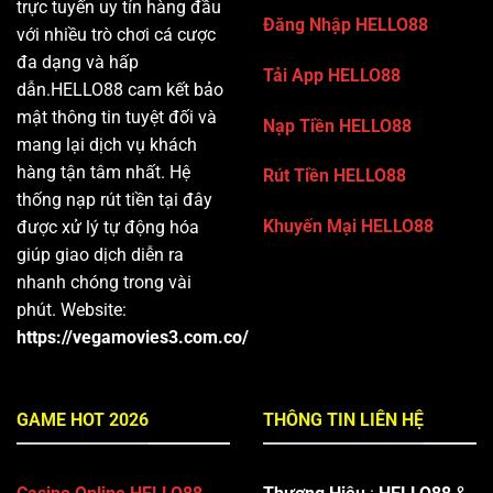
trực tuyến uy tín hàng đầu
Đăng Nhập HELLO88
với nhiều trò chơi cá cược
đa dạng và hấp
Tải App HELLO88
dẫn.HELLO88 cam kết bảo
mật thông tin tuyệt đối và
Nạp Tiền HELLO88
mang lại dịch vụ khách
hàng tận tâm nhất. Hệ
Rút Tiền HELLO88
thống nạp rút tiền tại đây
Khuyến Mại HELLO88
được xử lý tự động hóa
giúp giao dịch diễn ra
nhanh chóng trong vài
phút. Website:
https://vegamovies3.com.co/
GAME HOT 2026
THÔNG TIN LIÊN HỆ