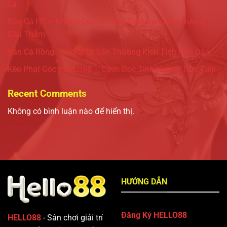
La
Bắn Cá H5 – Những Cuộc Đi Săn Dưới Lòng Đại Dương
Sâu Thẳm
Bắn Cá Rồng – Trò Chơi Săn Thưởng Kịch Tính Hấp Dẫn
Kèo Phạt Góc HELLO88 – Cách Đọc Tình Huống Trực Tiếp
Recent Comments
Không có bình luận nào để hiển thị.
HƯỚNG DẪN
Đăng Ký HELLO88
HELLO88
- Sân chơi giải trí