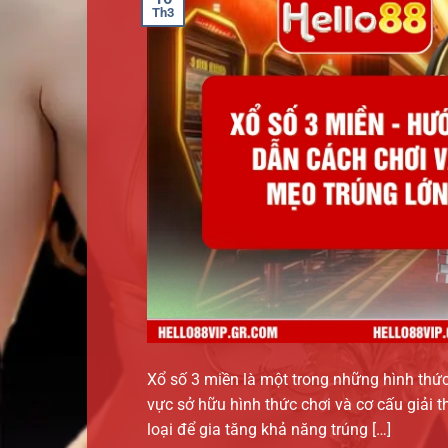
Th3
Xổ số 3 miền là một trong những hình thức
vực sở hữu hình thức chơi và cơ cấu giải 
loại để gia tăng khả năng trúng […]