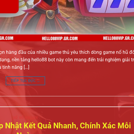
ọn hàng đầu của nhiều game thủ yêu thích dòng game nổ hũ đổ
dạng, nền tảng hello88 bot này còn mang đến trải nghiệm giải tr
 tính năng […]
TIẾP TỤC ĐỌC
→
XỔ SỐ HELLO8
p Nhật Kết Quả Nhanh, Chính Xác Mỗi