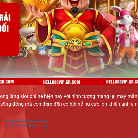
trong làng slot online hiện nay với hình tượng mang lại may mắn
a sống động mà còn đem đến cơ hội nổ hũ cực lớn khiến anh em
TIẾP TỤC ĐỌC
→