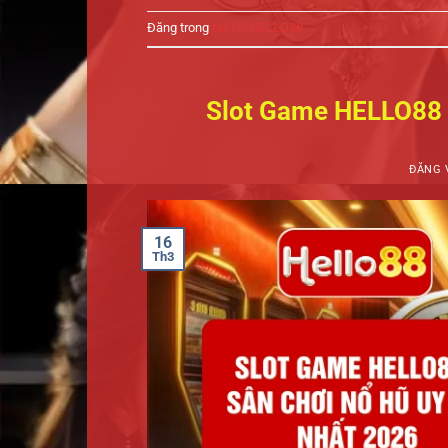
Đăng trong
Nổ Hũ HELLO88
Slot Game HELLO88 
ĐĂNG
16
Th3